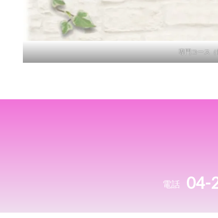
専門コース（
04-
電話