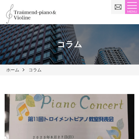
お
問
MENU
い
合
わ
せ
コラム
ホーム
コラム